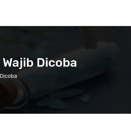
 Wajib Dicoba
 Dicoba