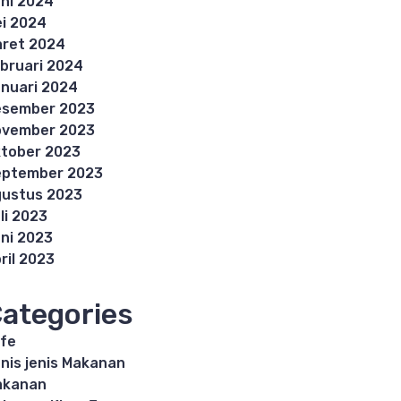
ni 2024
i 2024
ret 2024
bruari 2024
nuari 2024
esember 2023
ovember 2023
tober 2023
eptember 2023
ustus 2023
li 2023
ni 2023
ril 2023
ategories
fe
nis jenis Makanan
akanan