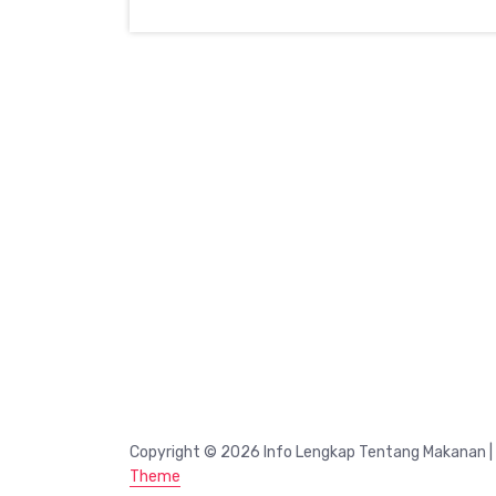
Copyright © 2026 Info Lengkap Tentang Makanan 
Theme