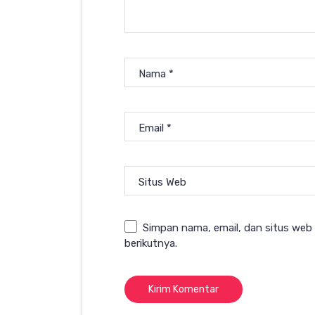
Nama
*
Email
*
Situs Web
Simpan nama, email, dan situs web
berikutnya.