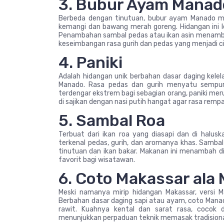
3. Bubur Ayam Manad
Berbeda dengan tinutuan, bubur ayam Manado m
kemangi dan bawang merah goreng. Hidangan ini 
Penambahan sambal pedas atau ikan asin menamb
keseimbangan rasa gurih dan pedas yang menjadi cir
4. Paniki
Adalah hidangan unik berbahan dasar daging kel
Manado. Rasa pedas dan gurih menyatu sempur
terdengar ekstrem bagi sebagian orang, paniki merupa
di sajikan dengan nasi putih hangat agar rasa rempa
5. Sambal Roa
Terbuat dari ikan roa yang diasapi dan di halus
terkenal pedas, gurih, dan aromanya khas. Sambal
tinutuan dan ikan bakar. Makanan ini menambah di
favorit bagi wisatawan.
6. Coto Makassar ala
Meski namanya mirip hidangan Makassar, versi 
Berbahan dasar daging sapi atau ayam, coto Manad
rawit. Kuahnya kental dan sarat rasa, cocok 
menunjukkan perpaduan teknik memasak tradisional 