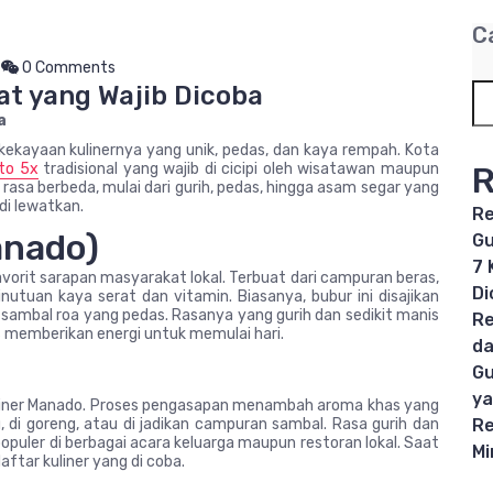
C
0 Comments
at yang Wajib Dicoba
a
 kekayaan kulinernya yang unik, pedas, dan kaya rempah. Kota
to 5x
tradisional yang wajib di cicipi oleh wisatawan maupun
R
 rasa berbeda, mulai dari gurih, pedas, hingga asam segar yang
di lewatkan.
Re
anado)
Gu
7 
avorit sarapan masyarakat lokal. Terbuat dari campuran beras,
Di
tinutuan kaya serat dan vitamin. Biasanya, bubur ini disajikan
sambal roa yang pedas. Rasanya yang gurih dan sedikit manis
Re
s memberikan energi untuk memulai hari.
da
Gu
ya
 kuliner Manado. Proses pengasapan menambah aroma khas yang
g, di goreng, atau di jadikan campuran sambal. Rasa gurih dan
Re
uler di berbagai acara keluarga maupun restoran lokal. Saat
M
ftar kuliner yang di coba.