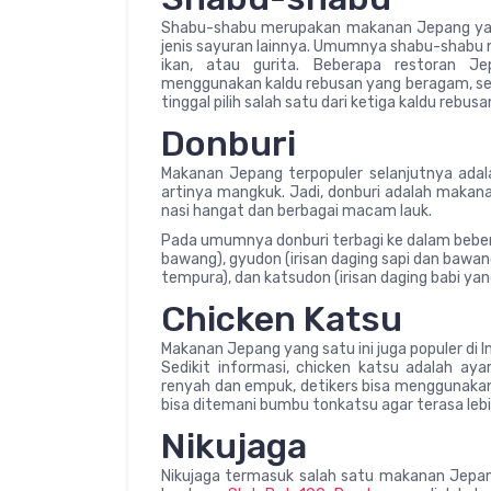
Shabu-shabu merupakan makanan Jepang yang 
jenis sayuran lainnya. Umumnya shabu-shabu m
ikan, atau gurita. Beberapa restoran J
menggunakan kaldu rebusan yang beragam, seper
tinggal pilih salah satu dari ketiga kaldu rebus
Donburi
Makanan Jepang terpopuler selanjutnya ada
artinya mangkuk. Jadi, donburi adalah makana
nasi hangat dan berbagai macam lauk.
Pada umumnya donburi terbagi ke dalam bebera
bawang), gyudon (irisan daging sapi dan bawa
tempura), dan katsudon (irisan daging babi yang
Chicken Katsu
Makanan Jepang yang satu ini juga populer di
Sedikit informasi, chicken katsu adalah aya
renyah dan empuk, detikers bisa menggunakan
bisa ditemani bumbu tonkatsu agar terasa lebi
Nikujaga
Nikujaga termasuk salah satu makanan Jepang 