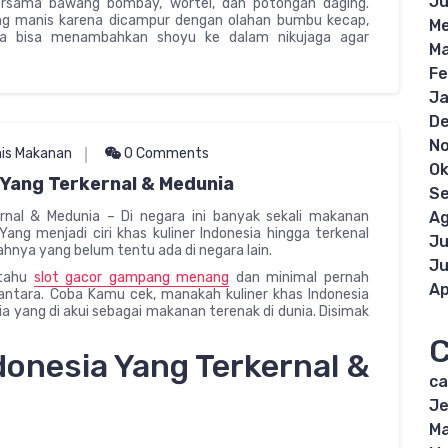
Ju
rsama bawang bombay, wortel, dan potongan daging.
ung manis karena dicampur dengan olahan bumbu kecap,
Me
juga bisa menambahkan shoyu ke dalam nikujaga agar
Ma
Fe
Ja
D
N
nis Makanan
0 Comments
Ok
 Yang Terkernal & Medunia
S
rnal & Medunia – Di negara ini banyak sekali makanan
Ag
Yang menjadi ciri khas kuliner Indonesia hingga terkenal
Ju
hnya yang belum tentu ada di negara lain.
Ju
 tahu
slot gacor gampang menang
dan minimal pernah
Ap
antara. Coba Kamu cek, manakah kuliner khas Indonesia
esia yang di akui sebagai makanan terenak di dunia. Disimak
C
ndonesia Yang Terkernal &
ca
Je
M