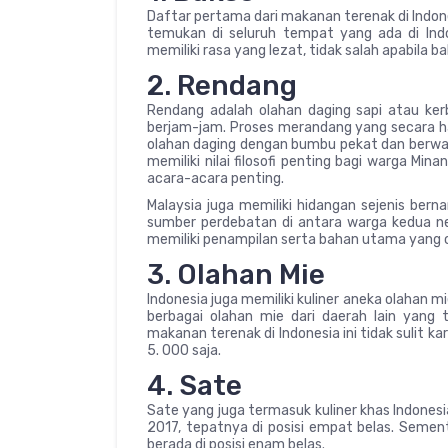
Daftar pertama dari makanan terenak di Indones
temukan di seluruh tempat yang ada di Indo
memiliki rasa yang lezat, tidak salah apabila
2. Rendang
Rendang adalah olahan daging sapi atau k
berjam-jam. Proses merandang yang secara h
olahan daging dengan bumbu pekat dan berwarn
memiliki nilai filosofi penting bagi warga Min
acara-acara penting.
Malaysia juga memiliki hidangan sejenis ber
sumber perdebatan di antara warga kedua n
memiliki penampilan serta bahan utama yang 
3. Olahan Mie
Indonesia juga memiliki kuliner aneka olahan 
berbagai olahan mie dari daerah lain yang 
makanan terenak di Indonesia ini tidak sulit
5. 000 saja.
4. Sate
Sate yang juga termasuk kuliner khas Indones
2017, tepatnya di posisi empat belas. Sement
berada di posisi enam belas.