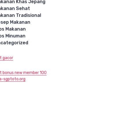
kanan Khas Jepang
akanan Sehat
kanan Tradisional
esep Makanan
ps Makanan
ps Minuman
categorized
ot gacor
ot bonus new member 100
ja-sgptoto.org