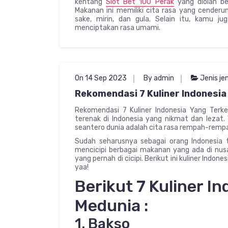
kentang
Slot Bet 100 Perak
yang diolah be
Makanan ini memiliki cita rasa yang cender
sake, mirin, dan gula. Selain itu, kamu 
menciptakan rasa umami.
On 14 Sep 2023
By admin
Jenis je
Rekomendasi 7 Kuliner Indonesia
Rekomendasi 7 Kuliner Indonesia Yang Terke
terenak di Indonesia yang nikmat dan lezat. 
seantero dunia adalah cita rasa rempah-rempa
Sudah seharusnya sebagai orang Indonesia
mencicipi berbagai makanan yang ada di nus
yang pernah di cicipi. Berikut ini kuliner Indon
yaa!
Berikut 7 Kuliner I
Medunia :
1. Bakso