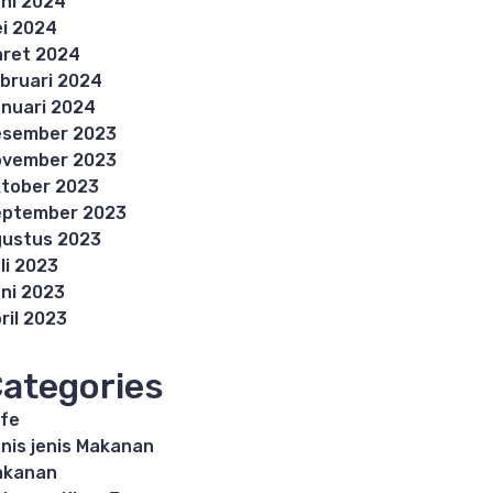
ni 2024
i 2024
ret 2024
bruari 2024
nuari 2024
esember 2023
ovember 2023
tober 2023
eptember 2023
ustus 2023
li 2023
ni 2023
ril 2023
ategories
fe
nis jenis Makanan
akanan