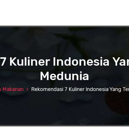
 Kuliner Indonesia Ya
Medunia
is Makanan
Rekomendasi 7 Kuliner Indonesia Yang Te