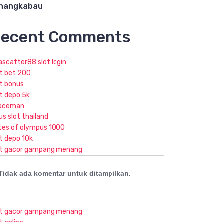
inangkabau
ecent Comments
jascatter88 slot login
ot bet 200
ot bonus
ot depo 5k
aceman
us slot thailand
tes of olympus 1000
ot depo 10k
ot gacor gampang menang
Tidak ada komentar untuk ditampilkan.
ot gacor gampang menang