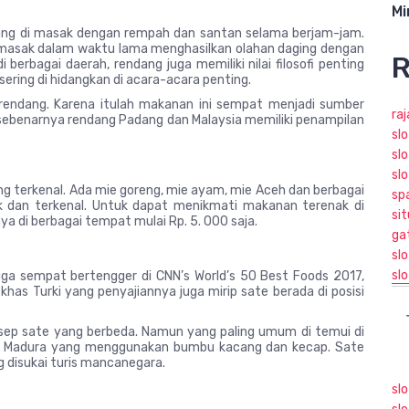
M
yang di masak dengan rempah dan santan selama berjam-jam.
emasak dalam waktu lama menghasilkan olahan daging dengan
R
berbagai daerah, rendang juga memiliki nilai filosofi penting
sering di hidangkan di acara-acara penting.
 rendang. Karena itulah makanan ini sempat menjadi sumber
ra
sebenarnya rendang Padang dan Malaysia memiliki penampilan
sl
sl
sl
ang terkenal. Ada mie goreng, mie ayam, mie Aceh dan berbagai
sp
ak dan terkenal. Untuk dapat menikmati makanan terenak di
sit
a di berbagai tempat mulai Rp. 5. 000 saja.
ga
sl
sl
uga sempat bertengger di CNN’s World’s 50 Best Foods 2017,
has Turki yang penyajiannya juga mirip sate berada di posisi
resep sate yang berbeda. Namun yang paling umum di temui di
ng Madura yang menggunakan bumbu kacang dan kecap. Sate
 disukai turis mancanegara.
sl