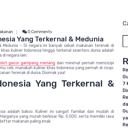
C
Makanan
0 Comments
nesia Yang Terkernal & Medunia
& Medunia – Di negara ini banyak sekali makanan terenak di
 khas kuliner Indonesia hingga terkenal seantero dunia adalah
di negara lain.
R
slot gacor gampang menang
dan minimal pernah mencicipi
u cek, manakah kuliner khas Indonesia yang pernah di cicipi.
Re
akanan terenak di dunia. Disimak yaa!
Gu
ndonesia Yang Terkernal &
7 
Di
Re
da
Gu
ia adalah bakso. Kuliner ini sangat familiar dan mudah di
 Harganya yang murah berkisar Rp. 5.000, serta memiliki rasa
ya
 daftar makanan paling enak.
Re