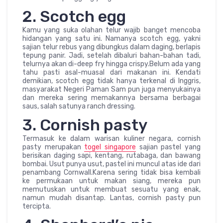
2. Scotch egg
Kamu yang suka olahan telur wajib banget mencoba
hidangan yang satu ini. Namanya scotch egg, yakni
sajian telur rebus yang dibungkus dalam daging, berlapis
tepung panir. Jadi, setelah dibaluri bahan-bahan tadi,
telurnya akan di-deep fry hingga crispy.Belum ada yang
tahu pasti asal-muasal dari makanan ini. Kendati
demikian, scotch egg tidak hanya terkenal di Inggris,
masyarakat Negeri Paman Sam pun juga menyukainya
dan mereka sering memakannya bersama berbagai
saus, salah satunya ranch dressing.
3. Cornish pasty
Termasuk ke dalam warisan kuliner negara, cornish
pasty merupakan
togel singapore
sajian pastel yang
berisikan daging sapi, kentang, rutabaga, dan bawang
bombai. Usut punya usut, pastel ini muncul atas ide dari
penambang Cornwall.Karena sering tidak bisa kembali
ke permukaan untuk makan siang, mereka pun
memutuskan untuk membuat sesuatu yang enak,
namun mudah disantap. Lantas, cornish pasty pun
tercipta.