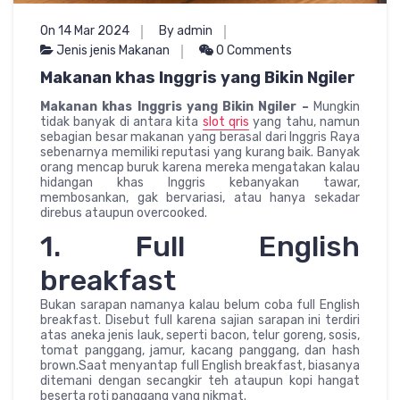
On 14 Mar 2024
By admin
Jenis jenis Makanan
0 Comments
Makanan khas Inggris yang Bikin Ngiler
Makanan khas Inggris yang Bikin Ngiler –
Mungkin
tidak banyak di antara kita
slot qris
yang tahu, namun
sebagian besar makanan yang berasal dari Inggris Raya
sebenarnya memiliki reputasi yang kurang baik. Banyak
orang mencap buruk karena mereka mengatakan kalau
hidangan khas Inggris kebanyakan tawar,
membosankan, gak bervariasi, atau hanya sekadar
direbus ataupun overcooked.
1. Full English
breakfast
Bukan sarapan namanya kalau belum coba full English
breakfast. Disebut full karena sajian sarapan ini terdiri
atas aneka jenis lauk, seperti bacon, telur goreng, sosis,
tomat panggang, jamur, kacang panggang, dan hash
brown.Saat menyantap full English breakfast, biasanya
ditemani dengan secangkir teh ataupun kopi hangat
beserta roti panggang yang nikmat.