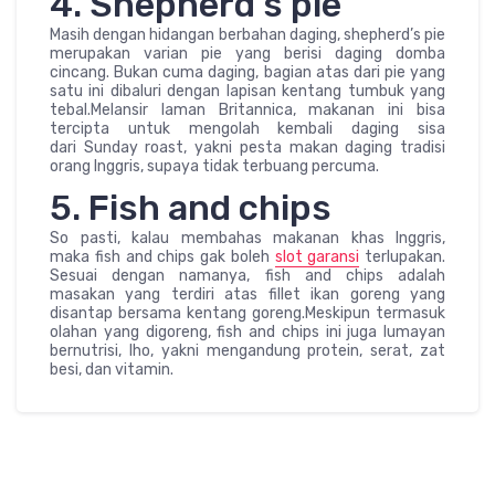
4. Shepherd’s pie
Masih dengan hidangan berbahan daging, shepherd’s pie
merupakan varian pie yang berisi daging domba
cincang. Bukan cuma daging, bagian atas dari pie yang
satu ini dibaluri dengan lapisan kentang tumbuk yang
tebal.Melansir laman Britannica, makanan ini bisa
tercipta untuk mengolah kembali daging sisa
dari Sunday roast, yakni pesta makan daging tradisi
orang Inggris, supaya tidak terbuang percuma.
5. Fish and chips
So pasti, kalau membahas makanan khas Inggris,
maka fish and chips gak boleh
slot garansi
terlupakan.
Sesuai dengan namanya, fish and chips adalah
masakan yang terdiri atas fillet ikan goreng yang
disantap bersama kentang goreng.Meskipun termasuk
olahan yang digoreng, fish and chips ini juga lumayan
bernutrisi, lho, yakni mengandung protein, serat, zat
besi, dan vitamin.