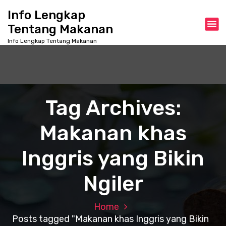
S
Info Lengkap
k
Tentang Makanan
i
p
Info Lengkap Tentang Makanan
t
o
c
o
n
Tag Archives:
t
e
Makanan khas
n
t
Inggris yang Bikin
Ngiler
Home
Posts tagged "Makanan khas Inggris yang Bikin