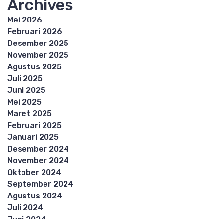
Archives
Mei 2026
Februari 2026
Desember 2025
November 2025
Agustus 2025
Juli 2025
Juni 2025
Mei 2025
Maret 2025
Februari 2025
Januari 2025
Desember 2024
November 2024
Oktober 2024
September 2024
Agustus 2024
Juli 2024