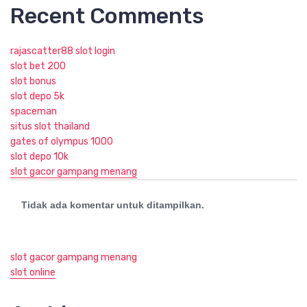
Recent Comments
rajascatter88 slot login
slot bet 200
slot bonus
slot depo 5k
spaceman
situs slot thailand
gates of olympus 1000
slot depo 10k
slot gacor gampang menang
Tidak ada komentar untuk ditampilkan.
slot gacor gampang menang
slot online