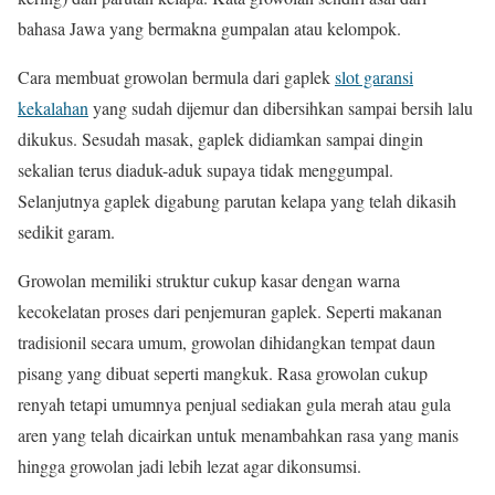
bahasa Jawa yang bermakna gumpalan atau kelompok.
Cara membuat growolan bermula dari gaplek
slot garansi
kekalahan
yang sudah dijemur dan dibersihkan sampai bersih lalu
dikukus. Sesudah masak, gaplek didiamkan sampai dingin
sekalian terus diaduk-aduk supaya tidak menggumpal.
Selanjutnya gaplek digabung parutan kelapa yang telah dikasih
sedikit garam.
Growolan memiliki struktur cukup kasar dengan warna
kecokelatan proses dari penjemuran gaplek. Seperti makanan
tradisionil secara umum, growolan dihidangkan tempat daun
pisang yang dibuat seperti mangkuk. Rasa growolan cukup
renyah tetapi umumnya penjual sediakan gula merah atau gula
aren yang telah dicairkan untuk menambahkan rasa yang manis
hingga growolan jadi lebih lezat agar dikonsumsi.