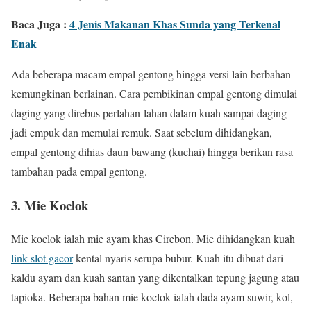
Baca Juga :
4 Jenis Makanan Khas Sunda yang Terkenal
Enak
Ada beberapa macam empal gentong hingga versi lain berbahan
kemungkinan berlainan. Cara pembikinan empal gentong dimulai
daging yang direbus perlahan-lahan dalam kuah sampai daging
jadi empuk dan memulai remuk. Saat sebelum dihidangkan,
empal gentong dihias daun bawang (kuchai) hingga berikan rasa
tambahan pada empal gentong.
3. Mie Koclok
Mie koclok ialah mie ayam khas Cirebon. Mie dihidangkan kuah
link slot gacor
kental nyaris serupa bubur. Kuah itu dibuat dari
kaldu ayam dan kuah santan yang dikentalkan tepung jagung atau
tapioka. Beberapa bahan mie koclok ialah dada ayam suwir, kol,