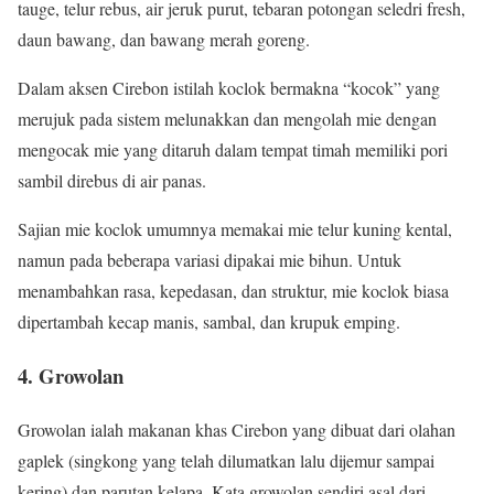
tauge, telur rebus, air jeruk purut, tebaran potongan seledri fresh,
daun bawang, dan bawang merah goreng.
Dalam aksen Cirebon istilah koclok bermakna “kocok” yang
merujuk pada sistem melunakkan dan mengolah mie dengan
mengocak mie yang ditaruh dalam tempat timah memiliki pori
sambil direbus di air panas.
Sajian mie koclok umumnya memakai mie telur kuning kental,
namun pada beberapa variasi dipakai mie bihun. Untuk
menambahkan rasa, kepedasan, dan struktur, mie koclok biasa
dipertambah kecap manis, sambal, dan krupuk emping.
4. Growolan
Growolan ialah makanan khas Cirebon yang dibuat dari olahan
gaplek (singkong yang telah dilumatkan lalu dijemur sampai
kering) dan parutan kelapa. Kata growolan sendiri asal dari