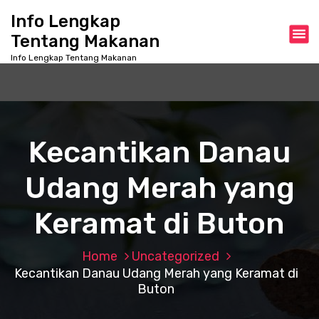
S
Info Lengkap
k
Tentang Makanan
i
p
Info Lengkap Tentang Makanan
t
o
c
o
n
Kecantikan Danau
t
e
Udang Merah yang
n
t
Keramat di Buton
Home
Uncategorized
Kecantikan Danau Udang Merah yang Keramat di
Buton