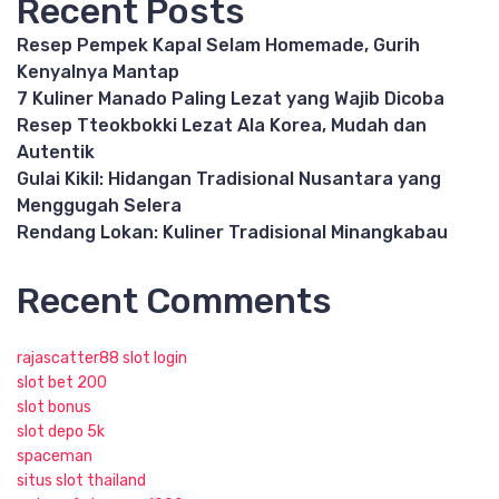
Recent Posts
Resep Pempek Kapal Selam Homemade, Gurih
Kenyalnya Mantap
7 Kuliner Manado Paling Lezat yang Wajib Dicoba
Resep Tteokbokki Lezat Ala Korea, Mudah dan
Autentik
Gulai Kikil: Hidangan Tradisional Nusantara yang
Menggugah Selera
Rendang Lokan: Kuliner Tradisional Minangkabau
Recent Comments
rajascatter88 slot login
slot bet 200
slot bonus
slot depo 5k
spaceman
situs slot thailand